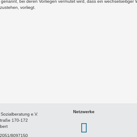
genannt, bei deren Vorliegen vermutet wird, dass ein wechselseitiger W
ustehen, vorliegt.
Netzwerke
 Sozialberatung e.V.
straße 170-172
bert
02051/8097150