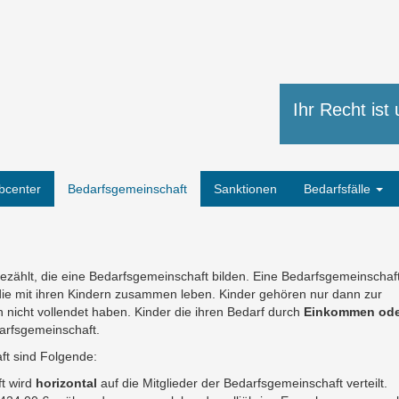
Kostenanspru
Ihr Recht ist 
Problem
bcenter
Bedarfsgemeinschaft
Sanktionen
Bedarfsfälle
zählt, die eine Bedarfsgemeinschaft bilden. Eine Bedarfsgemeinschaft
, die mit ihren Kindern zusammen leben. Kinder gehören nur dann zur
 nicht vollendet haben. Kinder die ihren Bedarf durch
Einkommen ode
arfsgemeinschaft.
t sind Folgende:
t wird
horizontal
auf die Mitglieder der Bedarfsgemeinschaft verteilt.