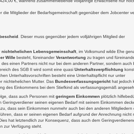
lt 424,00 €, während zusammenlebende volljährige Erwachsene nur noc
er die Mitglieder der Bedarfsgemeinschaft gegenüber dem Jobcenter vert
bescheid
. Dieser muss gegenüber jedem volljährigen Mitglied der
r
nichtehelichen
Lebensgemeinschaft
, im Volksmund wilde Ehe gen
er Wille
besteht, füreinander
Verantwortung
zu tragen und füreinand
 des einen Partners nicht nur bei dem anderen Partner, sondern auch 
ereich des SGB II wird somit eine quasi
Unterhaltsverpflichtung
konst
lichen Unterhaltsvorschriften besteht eine Unterhaltspflicht nur unter
r nichtehelichen Mutter. Das
Bundesverfassungsgericht
hat jedoch 
ng des Einkommens bei dem Stiefkind als verfassungsgemäß angeseh
olge, dass auch Personen mit
geringem Einkommen
plötzlich hilfebedü
ein Geringverdiener seinen eigenen Bedarf mit seinem Einkommen deck
 dazu, dass sein Einkommen nunmehr auch bei den anderen Mitgliedern 
führen, dass er seinen eigenen Bedarf aufgrund der Anrechnung nicht
. Dies hat letztendlich zur Konsequenz, dass auch dem Geringverdiene
n zur Verfügung steht.