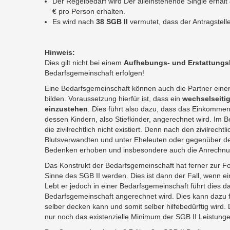
Der Regelbedarf wird Der alleinstehende Single erhä
€ pro Person erhalten.
Es wird nach
38 SGB II
vermutet, dass der Antragstell
Hinweis:
Dies gilt nicht bei einem
Aufhebungs- und Erstattungs
Bedarfsgemeinschaft erfolgen!
Eine Bedarfsgemeinschaft können auch die Partner eine
bilden. Voraussetzung hierfür ist, dass ein
wechselseitig
einzustehen
. Dies führt also dazu, dass das Einkommen
dessen Kindern, also Stiefkinder, angerechnet wird. Im B
die zivilrechtlich nicht existiert. Denn nach den zivilrecht
Blutsverwandten und unter Eheleuten oder gegenüber de
Bedenken erhoben und insbesondere auch die Anrechnu
Das Konstrukt der Bedarfsgemeinschaft hat ferner zur F
Sinne des SGB II werden. Dies ist dann der Fall, wenn 
Lebt er jedoch in einer Bedarfsgemeinschaft führt dies
Bedarfsgemeinschaft angerechnet wird. Dies kann dazu 
selber decken kann und somit selber hilfebedürftig wird
nur noch das existenzielle Minimum der SGB II Leistunge