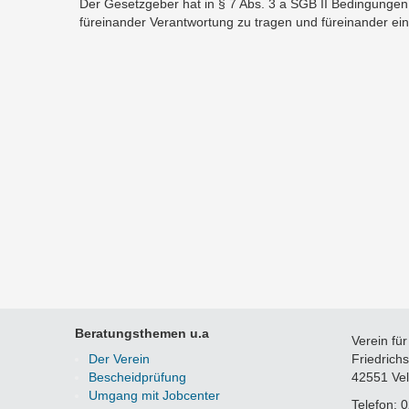
Der Gesetzgeber hat in § 7 Abs. 3 a SGB II Bedingungen 
füreinander Verantwortung zu tragen und füreinander einz
Beratungsthemen u.a
Verein für
Navigation
Der Verein
Friedrich
überspringen
Bescheidprüfung
42551 Vel
Umgang mit Jobcenter
Telefon: 