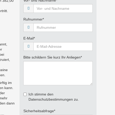
Pflichtfeld
Vor- und Nachname
*
h 382,00
ritt.
Pflichtfeld
Rufnummer
*
Pflichtfeld
E-Mail
*
annt,
er
bei
Pflichtfeld
Bitte schildern Sie kurz Ihr Anliegen
*
ruiert,
keine
en.
rftig im
en kann.
der
Ich stimme den
 mehr
Datenschutzbestimmungen zu.
nden dann
Pflichtfeld
Sicherheitsabfrage
*